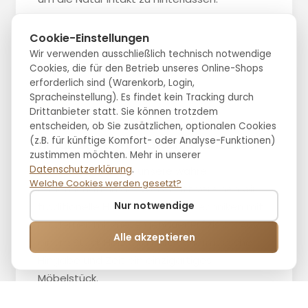
Cookie-Einstellungen
Wir verwenden ausschließlich technisch notwendige
Cookies, die für den Betrieb unseres Online-Shops
erforderlich sind (Warenkorb, Login,
Spracheinstellung). Es findet kein Tracking durch
Drittanbieter statt. Sie können trotzdem
entscheiden, ob Sie zusätzlichen, optionalen Cookies
(z.B. für künftige Komfort- oder Analyse-Funktionen)
Hingabe zur Handwerkskunst
zustimmen möchten. Mehr in unserer
Datenschutzerklärung
.
Unser Handwerk ist unsere wahre
Welche Cookies werden gesetzt?
Leidenschaft. In der Werkstatt vereinen wir
Nur notwendige
traditionelle Holzbearbeitungstechniken mit
moderner, millimetergenauer Präzision. Aus
Alle akzeptieren
einem Stück Holz wird durch unermüdliche
Hingabe und Zeit ein einzigartiges
Möbelstück.