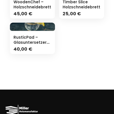
WoodenChef –
Timber Slice
Holzschneidebrett
Holzschneidebrett
45,00 €
25,00 €
RusticPad –
Glasuntersetzer
(4er Set)
40,00 €