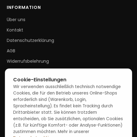
INFORMATION
Über uns
Kontakt
Datenschutzerklärung
AGB
Widerrufsbelehrung
Impressum
Cookie-Einstellungen
Wir verwenden ausschließlich technisch notwendige
FINDE UNS HIER
Cookies, die für den Betrieb unseres Online-Shops
erforderlich sind (Warenkorb, Login,
Parkweg 2,
Spracheinstellung). Es findet kein Tracking durch
79787 Lauchringen
Drittanbieter statt. Sie können trotzdem
entscheiden, ob Sie zusätzlichen, optionalen Cookies
+49 (0) 162 336 364 3
(z.B. für künftige Komfort- oder Analyse-Funktionen)
s.miller@miller-holzmanufaktur.de
zustimmen möchten. Mehr in unserer