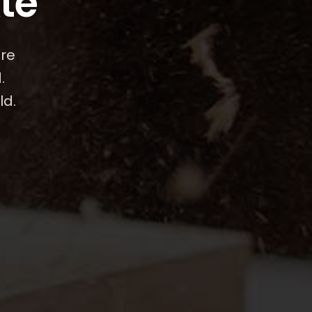
kte
hre
.
ld.