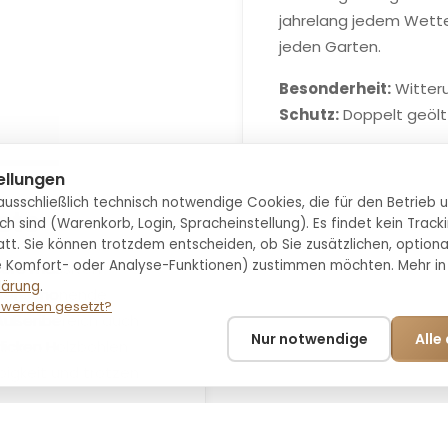
jahrelang jedem Wetter
jeden Garten.
Besonderheit:
Witter
Schutz:
Doppelt geölt 
ellungen
usschließlich technisch notwendige Cookies, die für den Betrieb 
ete
ch sind (Warenkorb, Login, Spracheinstellung). Es findet kein Track
tatt. Sie können trotzdem entscheiden, ob Sie zusätzlichen, option
ige Komfort- oder Analyse-Funktionen) zustimmen möchten. Mehr in
sere massiven
lärung
.
ückenschonende
 werden gesetzt?
 Außenbereich auch
Nur notwendige
Alle
dicken Holzbohlen
bigkeit und trotzen