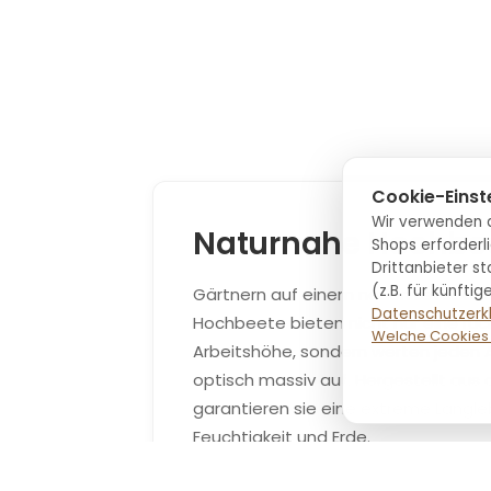
Cookie-Einst
Wir verwenden a
Naturnahe Hochbe
Shops erforderli
Drittanbieter s
(z.B. für künft
Gärtnern auf einem neuen Level. Un
Datenschutzerk
Hochbeete bieten nicht nur eine r
Welche Cookies
Arbeitshöhe, sondern werten jeden
optisch massiv auf. Hergestellt aus 
garantieren sie eine extreme Langle
Feuchtigkeit und Erde.
Einsatzort:
Gärten und Terrassen